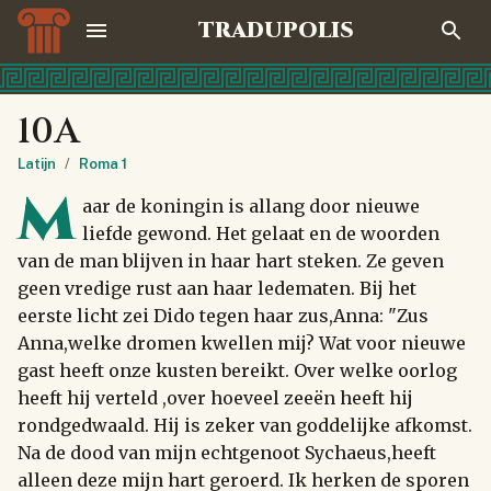
TRADUPOLIS
10A
Latijn
/
Roma 1
M
aar de koningin is allang door nieuwe
liefde gewond. Het gelaat en de woorden
van de man blijven in haar hart steken. Ze geven
geen vredige rust aan haar ledematen. Bij het
eerste licht zei Dido tegen haar zus,Anna: "Zus
Anna,welke dromen kwellen mij? Wat voor nieuwe
gast heeft onze kusten bereikt. Over welke oorlog
heeft hij verteld ,over hoeveel zeeën heeft hij
rondgedwaald. Hij is zeker van goddelijke afkomst.
Na de dood van mijn echtgenoot Sychaeus,heeft
alleen deze mijn hart geroerd. Ik herken de sporen