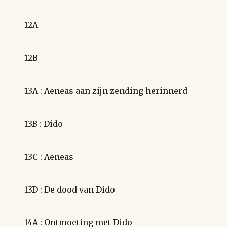
12A
12B
13A : Aeneas aan zijn zending herinnerd
13B : Dido
13C : Aeneas
13D : De dood van Dido
14A : Ontmoeting met Dido