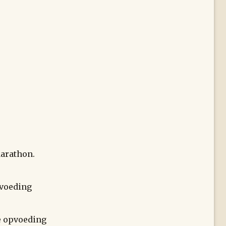
Marathon.
pvoeding
e opvoeding